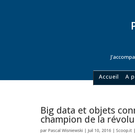
J'accompag
Accueil
A p
Big data et objets con
champion de la révol
par
Pascal Wisniewski
|
Juil 10, 2016
|
Scoop.it