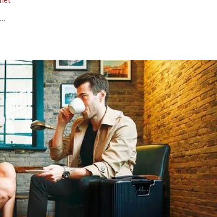
.net
s…